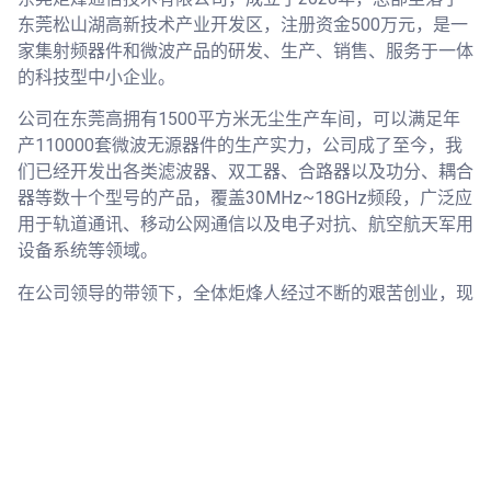
东莞松山湖高新技术产业开发区，注册资金500万元，是一
家集射频器件和微波产品的研发、生产、销售、服务于一体
的科技型中小企业。
公司在东莞高拥有1500平方米无尘生产车间，可以满足年
产110000套微波无源器件的生产实力，公司成了至今，我
们已经开发出各类滤波器、双工器、合路器以及功分、耦合
器等数十个型号的产品，覆盖30MHz~18GHz频段，广泛应
用于轨道通讯、移动公网通信以及电子对抗、航空航天军用
设备系统等领域。
在公司领导的带领下，全体炬烽人经过不断的艰苦创业，现
已发展成为拥有员工50余名，均来自微波行业各研究所和
知名龙头企业，是一支朝气蓬勃、并有着丰富微波产品研发
的年轻团队。依靠强大的研发能力，我们还能够根据客户的
需要，快速为客户设计并提供特殊要求的产品。