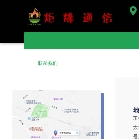
联系我们
地
东
太
号